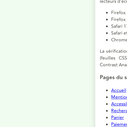
lecteurs d’éc
Firefox
Firefox
Safari 
Safari 
Chrome 
La vérificati
(feuilles C
Contrast Anal
Pages du si
Accueil
Mention
Accessib
Recherc
Panier
Paieme