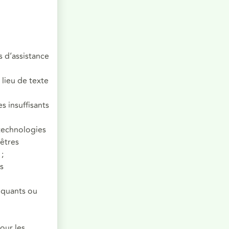
 d’assistance
 lieu de texte
s insuffisants
 technologies
nêtres
;
s
anquants ou
our les