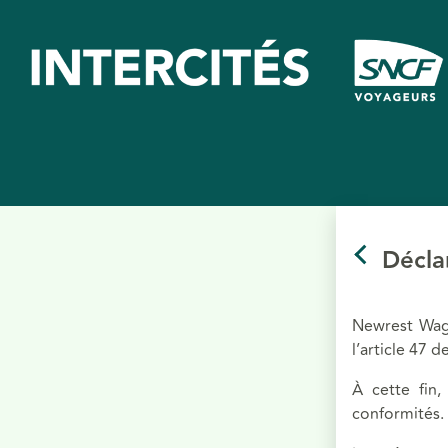
Déclar
Newrest Wago
l’article 47 d
À cette fin
conformités. 