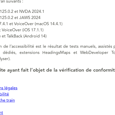
ran suivants :
 125.0.2 et NVDA 2024.1
 125.0.2 et JAWS 2024
17.4.1 et VoiceOver (macOS 14.4.1)
et VoiceOver (iOS 17.1.1)
et TalkBack (Android 14)
on de l’accessibilité est le résultat de tests manuels, assistés 
SS dédiés, extensions HeadingsMaps et WebDeveloper To
yser).
te ayant fait l’objet de la vérification de conformi
s légales
ilité
he train
nt