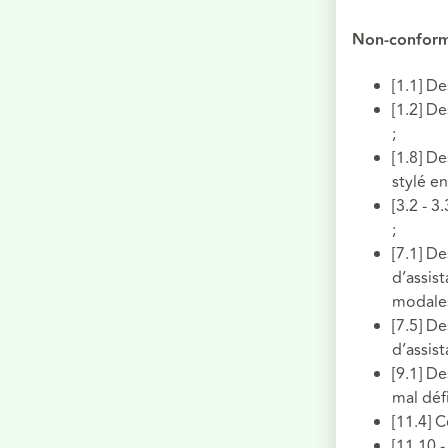
Non-conform
[1.1] D
[1.2] D
;
[1.8] D
stylé en
[3.2 - 
;
[7.1] D
d’assis
modales
[7.5] D
d’assist
[9.1] D
mal défi
[11.4] 
[11.10 -