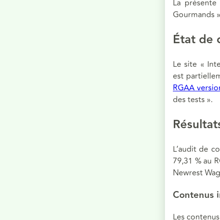
La présente d
Gourmands »
État de 
Le site « In
est partielle
RGAA version
des tests ».
Résultat
L’audit de co
79,31 % au RG
Newrest Wago
Contenus i
Les contenus 