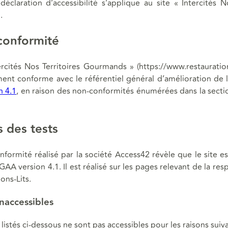
éclaration d’accessibilité s’applique au site « Intercités N
.
conformité
tercités Nos Territoires Gourmands » (https://www.restaurati
ment conforme avec le référentiel général d’amélioration de l’
 4.1
, en raison des non-conformités énumérées dans la sectio
s des tests
nformité réalisé par la société Access42 révèle que le site 
AA version 4.1. Il est réalisé sur les pages relevant de la res
ns-Lits.
naccessibles
listés ci-dessous ne sont pas accessibles pour les raisons suiv