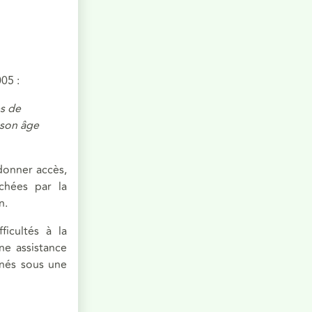
005 :
s de
 son âge
donner accès,
rchées par la
n.
ficultés à la
une assistance
nnés sous une