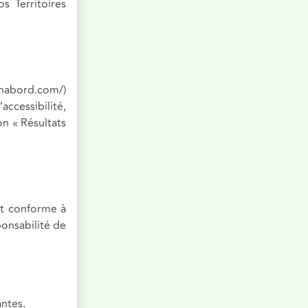
os Territoires
onabord.com/)
accessibilité,
n « Résultats
est conforme à
ponsabilité de
antes.