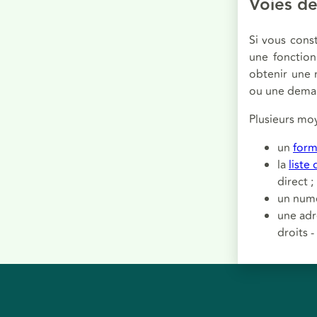
Voies de
Si vous cons
une fonction
obtenir une 
ou une deman
Plusieurs moy
un
form
la
liste
direct ;
un numé
une adr
droits 