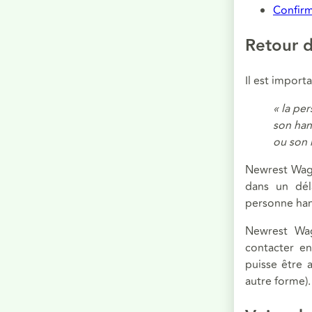
Confirm
Retour d
Il est importa
« la pe
son han
ou son 
Newrest Wago
dans un déla
personne han
Newrest Wago
contacter en 
puisse être 
autre forme).