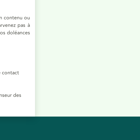
un contenu ou
arvenez pas à
vos doléances
e contact
enseur des