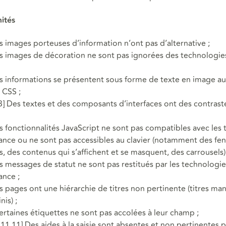
ités
es images porteuses d’information n’ont pas d’alternative ;
es images de décoration ne sont pas ignorées des technologies
es informations se présentent sous forme de texte en image au
 CSS ;
3.3] Des textes et des composants d’interfaces ont des contraste
es fonctionnalités JavaScript ne sont pas compatibles avec les
tance ou ne sont pas accessibles au clavier (notamment des fe
, des contenus qui s’affichent et se masquent, des carrousels) 
es messages de statut ne sont pas restitués par les technologie
ance ;
es pages ont une hiérarchie de titres non pertinente (titres m
nis) ;
Certaines étiquettes ne sont pas accolées à leur champ ;
 11.11] Des aides à la saisie sont absentes et non pertinentes p