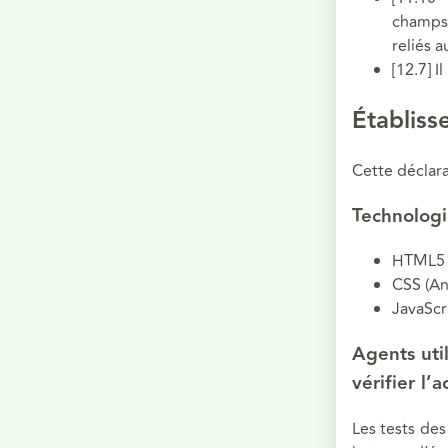
champs 
reliés 
[12.7] 
Établiss
Cette déclara
Technologie
HTML5
CSS (An
JavaScr
Agents util
vérifier l’a
Les tests de