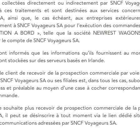
 collectées directement ou indirectement par SNCF Voyag
 à ces traitements et sont destinées aux services conce
, ainsi que, le cas échéant, aux entreprises extérieures
ement à SNCF Voyageurs SA pour l’exécution des commandes 
TION A BORD », telle que la société NEWREST WAGONS-
r le compte de SNCF Voyageurs SA.
sont informés que les informations qu’ils fournissent au m
t stockées sur des serveurs basés en Irlande.
 le client de recevoir de la prospection commerciale par voie
 SNCF Voyageurs SA ou ses filiales est, dans tous les cas, su
ss et préalable au moyen d’une case à cocher correspondan
ommande.
 ne souhaite plus recevoir de prospection commerciale de la
, il peut se désinscrire à tout moment via le lien dédié si
communications adressées par SNCF Voyageurs SA.