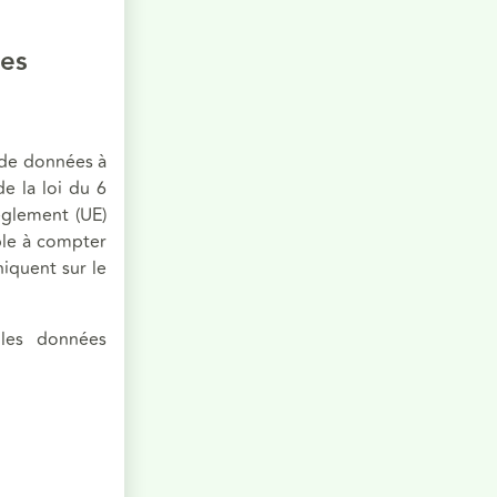
les
 de données à
e la loi du 6
règlement (UE)
ble à compter
iquent sur le
les données