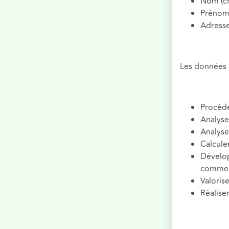
Nom (ch
Prénom 
Adresse
Les données p
Procéde
Analyse
Analyse
Calculer
Dévelop
commer
Valoris
Réalise