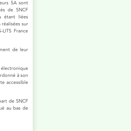
eurs SA sont
rnés de SNCF
 étant liées
réalisées sur
LITS France
oment de leur
 électronique
bordonné à son
te accessible
 part de SNCF
tué au bas de