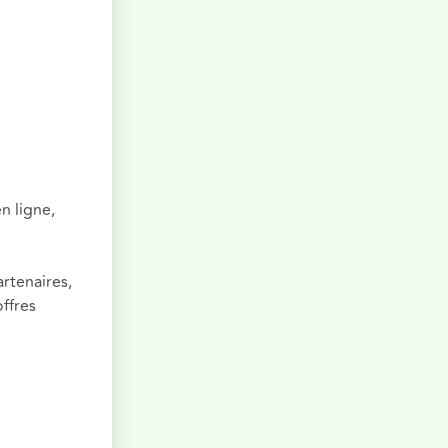
n ligne,
artenaires,
ffres