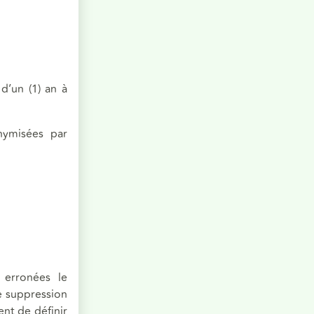
d’un (1) an à
nymisées par
 erronées le
de suppression
ent de définir