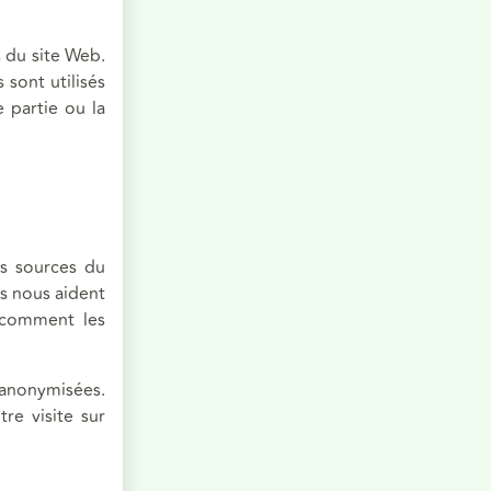
s du site Web.
 sont utilisés
 partie ou la
s sources du
ls nous aident
r comment les
 anonymisées.
re visite sur