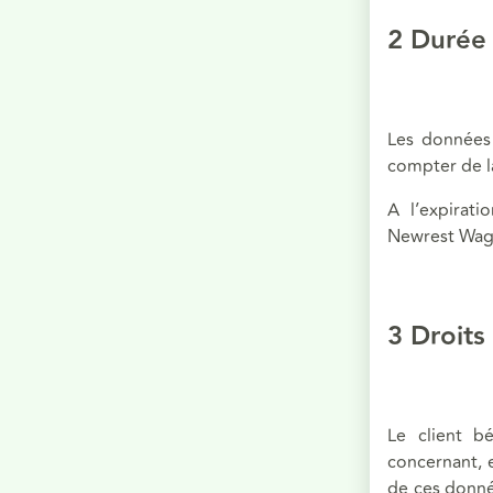
2 Durée
Les données 
compter de l
A l’expirat
Newrest Wago
3 Droits
Le client bé
concernant, e
de ces donnée