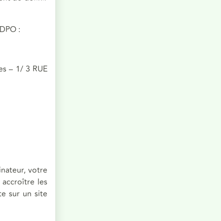
 DPO :
es – 1/ 3 RUE
inateur, votre
 accroître les
te sur un site